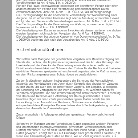
Verpflichtungen ist Art. 6 Abs. 1 lit. c DSGVO;
Für den Fall, dass lebenswichtige Interessen der betroffenen Person oder einer
anderen natürlichen Person eine Verarbeitung personenbezogener Daten
erforderlich machen, dient Art. 6 Abs. 1 lit. d DSGVO als Rechtsgrundlage.
Die Rechtsgrundlage für die erforderliche Verarbeitung zur Wahrnehmung einer
Aufgabe, die im öffentlichen Interesse liegt oder in Ausübung öffentlicher Gewalt
erfolgt, die dem Verantwortlichen übertragen wurde ist Art. 6 Abs. 1 lit. e DSGVO.
Die Rechtsgrundlage für die Verarbeitung zur Wahrung unserer berechtigten
Interessen ist Art. 6 Abs. 1 lit. f DSGVO.
Die Verarbeitung von Daten zu anderen Zwecken als denen, zu denen sie ehoben
wurden, bestimmt sich nach den Vorgaben des Art 6 Abs. 4 DSGVO.
Die Verarbeitung von besonderen Kategorien von Daten (entsprechend Art. 9 Abs.
1 DSGVO) bestimmt sich nach den Vorgaben des Art. 9 Abs. 2 DSGVO.
Sicherheitsmaßnahmen
Wir treffen nach Maßgabe der gesetzlichen Vorgabenunter Berücksichtigung des
Stands der Technik, der Implementierungskosten und der Art, des Umfangs, der
Umstände und der Zwecke der Verarbeitung sowie der unterschiedlichen
Eintrittswahrscheinlichkeit und Schwere des Risikos für die Rechte und Freiheiten
natürlicher Personen, geeignete technische und organisatorische Maßnahmen, um
ein dem Risiko angemessenes Schutzniveau zu gewährleisten.
Zu den Maßnahmen gehören insbesondere die Sicherung der Vertraulichkeit,
Integrität und Verfügbarkeit von Daten durch Kontrolle des physischen Zugangs
zu den Daten, als auch des sie betreffenden Zugriffs, der Eingabe, Weitergabe,
der Sicherung der Verfügbarkeit und ihrer Trennung. Des Weiteren haben wir
Verfahren eingerichtet, die eine Wahrnehmung von Betroffenenrechten, Löschung
von Daten und Reaktion auf Gefährdung der Daten gewährleisten. Ferner
berücksichtigen wir den Schutz personenbezogener Daten bereits bei der
Entwicklung, bzw. Auswahl von Hardware, Software sowie Verfahren,
entsprechend dem Prinzip des Datenschutzes durch Technikgestaltung und durch
datenschutzfreundliche Voreinstellungen.
Zusammenarbeit mit Auftragsverarbeitern, gemeinsam Verantwortlichen und
Dritten
Sofern wir im Rahmen unserer Verarbeitung Daten gegenüber anderen Personen
und Unternehmen (Auftragsverarbeitern, gemeinsam Verantwortlichen oder
Dritten) offenbaren, sie an diese übermitteln oder ihnen sonst Zugriff auf die
Daten gewähren, erfolgt dies nur auf Grundlage einer gesetzlichen Erlaubnis (z.B.
wenn eine Übermittlung der Daten an Dritte, wie an Zahlungsdienstleister, zur