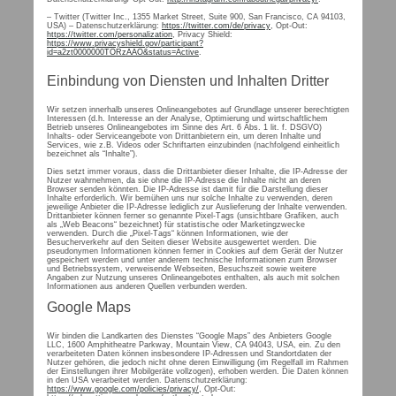
– Twitter (Twitter Inc., 1355 Market Street, Suite 900, San Francisco, CA 94103,
USA) – Datenschutzerklärung:
https://twitter.com/de/privacy
, Opt-Out:
https://twitter.com/personalization
, Privacy Shield:
https://www.privacyshield.gov/participant?
id=a2zt0000000TORzAAO&status=Active
.
Einbindung von Diensten und Inhalten Dritter
Wir setzen innerhalb unseres Onlineangebotes auf Grundlage unserer berechtigten
Interessen (d.h. Interesse an der Analyse, Optimierung und wirtschaftlichem
Betrieb unseres Onlineangebotes im Sinne des Art. 6 Abs. 1 lit. f. DSGVO)
Inhalts- oder Serviceangebote von Drittanbietern ein, um deren Inhalte und
Services, wie z.B. Videos oder Schriftarten einzubinden (nachfolgend einheitlich
bezeichnet als “Inhalte”).
Dies setzt immer voraus, dass die Drittanbieter dieser Inhalte, die IP-Adresse der
Nutzer wahrnehmen, da sie ohne die IP-Adresse die Inhalte nicht an deren
Browser senden könnten. Die IP-Adresse ist damit für die Darstellung dieser
Inhalte erforderlich. Wir bemühen uns nur solche Inhalte zu verwenden, deren
jeweilige Anbieter die IP-Adresse lediglich zur Auslieferung der Inhalte verwenden.
Drittanbieter können ferner so genannte Pixel-Tags (unsichtbare Grafiken, auch
als „Web Beacons“ bezeichnet) für statistische oder Marketingzwecke
verwenden. Durch die „Pixel-Tags“ können Informationen, wie der
Besucherverkehr auf den Seiten dieser Website ausgewertet werden. Die
pseudonymen Informationen können ferner in Cookies auf dem Gerät der Nutzer
gespeichert werden und unter anderem technische Informationen zum Browser
und Betriebssystem, verweisende Webseiten, Besuchszeit sowie weitere
Angaben zur Nutzung unseres Onlineangebotes enthalten, als auch mit solchen
Informationen aus anderen Quellen verbunden werden.
Google Maps
Wir binden die Landkarten des Dienstes “Google Maps” des Anbieters Google
LLC, 1600 Amphitheatre Parkway, Mountain View, CA 94043, USA, ein. Zu den
verarbeiteten Daten können insbesondere IP-Adressen und Standortdaten der
Nutzer gehören, die jedoch nicht ohne deren Einwilligung (im Regelfall im Rahmen
der Einstellungen ihrer Mobilgeräte vollzogen), erhoben werden. Die Daten können
in den USA verarbeitet werden. Datenschutzerklärung:
https://www.google.com/policies/privacy/
, Opt-Out: