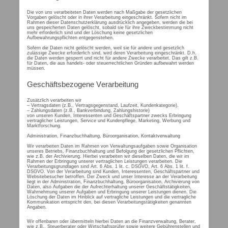
Die von uns verarbeiteten Daten werden nach Maßgabe der gesetzlichen
Vorgaben gelöscht oder in ihrer Verarbeitung eingeschränkt. Sofern nicht im
Rahmen dieser Datenschutzerklärung ausdrücklich angegeben, werden die bei
uns gespeicherten Daten gelöscht, sobald sie für ihre Zweckbestimmung nicht
mehr erforderlich sind und der Löschung keine gesetzlichen
Aufbewahrungspflichten entgegenstehen.
Sofern die Daten nicht gelöscht werden, weil sie für andere und gesetzlich
zulässige Zwecke erforderlich sind, wird deren Verarbeitung eingeschränkt. D.h.
die Daten werden gesperrt und nicht für andere Zwecke verarbeitet. Das gilt z.B.
für Daten, die aus handels- oder steuerrechtlichen Gründen aufbewahrt werden
müssen.
Geschäftsbezogene Verarbeitung
Zusätzlich verarbeiten wir
– Vertragsdaten (z.B., Vertragsgegenstand, Laufzeit, Kundenkategorie).
– Zahlungsdaten (z.B., Bankverbindung, Zahlungshistorie)
von unseren Kunden, Interessenten und Geschäftspartner zwecks Erbringung
vertraglicher Leistungen, Service und Kundenpflege, Marketing, Werbung und
Marktforschung.
Administration, Finanzbuchhaltung, Büroorganisation, Kontaktverwaltung
Wir verarbeiten Daten im Rahmen von Verwaltungsaufgaben sowie Organisation
unseres Betriebs, Finanzbuchhaltung und Befolgung der gesetzlichen Pflichten,
wie z.B. der Archivierung. Hierbei verarbeiten wir dieselben Daten, die wir im
Rahmen der Erbringung unserer vertraglichen Leistungen verarbeiten. Die
Verarbeitungsgrundlagen sind Art. 6 Abs. 1 lit. c. DSGVO, Art. 6 Abs. 1 lit. f.
DSGVO. Von der Verarbeitung sind Kunden, Interessenten, Geschäftspartner und
Websitebesucher betroffen. Der Zweck und unser Interesse an der Verarbeitung
liegt in der Administration, Finanzbuchhaltung, Büroorganisation, Archivierung von
Daten, also Aufgaben die der Aufrechterhaltung unserer Geschäftstätigkeiten,
Wahrnehmung unserer Aufgaben und Erbringung unserer Leistungen dienen. Die
Löschung der Daten im Hinblick auf vertragliche Leistungen und die vertragliche
Kommunikation entspricht den, bei diesen Verarbeitungstätigkeiten genannten
Angaben.
Wir offenbaren oder übermitteln hierbei Daten an die Finanzverwaltung, Berater,
wie z.B., Steuerberater oder Wirtschaftsprüfer sowie weitere Gebührenstellen und