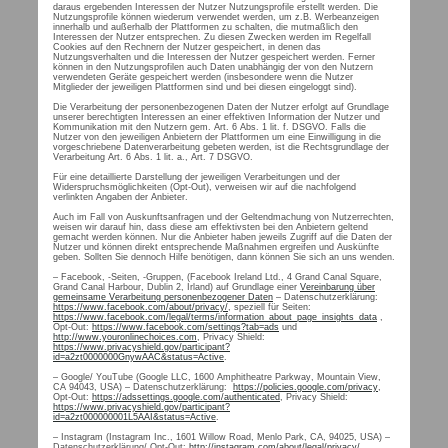
daraus ergebenden Interessen der Nutzer Nutzungsprofile erstellt werden. Die
Nutzungsprofile können wiederum verwendet werden, um z.B. Werbeanzeigen
innerhalb und außerhalb der Plattformen zu schalten, die mutmaßlich den
Interessen der Nutzer entsprechen. Zu diesen Zwecken werden im Regelfall
Cookies auf den Rechnern der Nutzer gespeichert, in denen das
Nutzungsverhalten und die Interessen der Nutzer gespeichert werden. Ferner
können in den Nutzungsprofilen auch Daten unabhängig der von den Nutzern
verwendeten Geräte gespeichert werden (insbesondere wenn die Nutzer
Mitglieder der jeweiligen Plattformen sind und bei diesen eingeloggt sind).
Die Verarbeitung der personenbezogenen Daten der Nutzer erfolgt auf Grundlage
unserer berechtigten Interessen an einer effektiven Information der Nutzer und
Kommunikation mit den Nutzern gem. Art. 6 Abs. 1 lit. f. DSGVO. Falls die
Nutzer von den jeweiligen Anbietern der Plattformen um eine Einwilligung in die
vorgeschriebene Datenverarbeitung gebeten werden, ist die Rechtsgrundlage der
Verarbeitung Art. 6 Abs. 1 lit. a., Art. 7 DSGVO.
Für eine detaillierte Darstellung der jeweiligen Verarbeitungen und der
Widerspruchsmöglichkeiten (Opt-Out), verweisen wir auf die nachfolgend
verlinkten Angaben der Anbieter.
Auch im Fall von Auskunftsanfragen und der Geltendmachung von Nutzerrechten,
weisen wir darauf hin, dass diese am effektivsten bei den Anbietern geltend
gemacht werden können. Nur die Anbieter haben jeweils Zugriff auf die Daten der
Nutzer und können direkt entsprechende Maßnahmen ergreifen und Auskünfte
geben. Sollten Sie dennoch Hilfe benötigen, dann können Sie sich an uns wenden.
– Facebook, -Seiten, -Gruppen, (Facebook Ireland Ltd., 4 Grand Canal Square,
Grand Canal Harbour, Dublin 2, Irland) auf Grundlage einer
Vereinbarung über
gemeinsame Verarbeitung personenbezogener Daten
– Datenschutzerklärung:
https://www.facebook.com/about/privacy/
, speziell für Seiten:
https://www.facebook.com/legal/terms/information_about_page_insights_data
,
Opt-Out:
https://www.facebook.com/settings?tab=ads
und
http://www.youronlinechoices.com
, Privacy Shield:
https://www.privacyshield.gov/participant?
id=a2zt0000000GnywAAC&status=Active
.
– Google/ YouTube (Google LLC, 1600 Amphitheatre Parkway, Mountain View,
CA 94043, USA) – Datenschutzerklärung:
https://policies.google.com/privacy
,
Opt-Out:
https://adssettings.google.com/authenticated
, Privacy Shield:
https://www.privacyshield.gov/participant?
id=a2zt000000001L5AAI&status=Active
.
– Instagram (Instagram Inc., 1601 Willow Road, Menlo Park, CA, 94025, USA) –
Datenschutzerklärung/ Opt-Out:
http://instagram.com/about/legal/privacy/
.