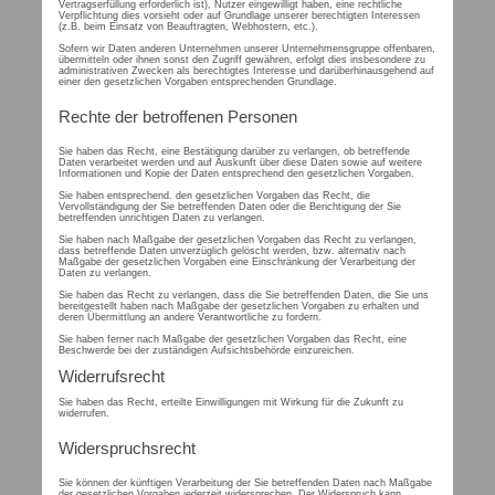
Vertragserfüllung erforderlich ist), Nutzer eingewilligt haben, eine rechtliche
Verpflichtung dies vorsieht oder auf Grundlage unserer berechtigten Interessen
(z.B. beim Einsatz von Beauftragten, Webhostern, etc.).
Sofern wir Daten anderen Unternehmen unserer Unternehmensgruppe offenbaren,
übermitteln oder ihnen sonst den Zugriff gewähren, erfolgt dies insbesondere zu
administrativen Zwecken als berechtigtes Interesse und darüberhinausgehend auf
einer den gesetzlichen Vorgaben entsprechenden Grundlage.
Rechte der betroffenen Personen
Sie haben das Recht, eine Bestätigung darüber zu verlangen, ob betreffende
Daten verarbeitet werden und auf Auskunft über diese Daten sowie auf weitere
Informationen und Kopie der Daten entsprechend den gesetzlichen Vorgaben.
Sie haben entsprechend. den gesetzlichen Vorgaben das Recht, die
Vervollständigung der Sie betreffenden Daten oder die Berichtigung der Sie
betreffenden unrichtigen Daten zu verlangen.
Sie haben nach Maßgabe der gesetzlichen Vorgaben das Recht zu verlangen,
dass betreffende Daten unverzüglich gelöscht werden, bzw. alternativ nach
Maßgabe der gesetzlichen Vorgaben eine Einschränkung der Verarbeitung der
Daten zu verlangen.
Sie haben das Recht zu verlangen, dass die Sie betreffenden Daten, die Sie uns
bereitgestellt haben nach Maßgabe der gesetzlichen Vorgaben zu erhalten und
deren Übermittlung an andere Verantwortliche zu fordern.
Sie haben ferner nach Maßgabe der gesetzlichen Vorgaben das Recht, eine
Beschwerde bei der zuständigen Aufsichtsbehörde einzureichen.
Widerrufsrecht
Sie haben das Recht, erteilte Einwilligungen mit Wirkung für die Zukunft zu
widerrufen.
Widerspruchsrecht
Sie können der künftigen Verarbeitung der Sie betreffenden Daten nach Maßgabe
der gesetzlichen Vorgaben jederzeit widersprechen. Der Widerspruch kann