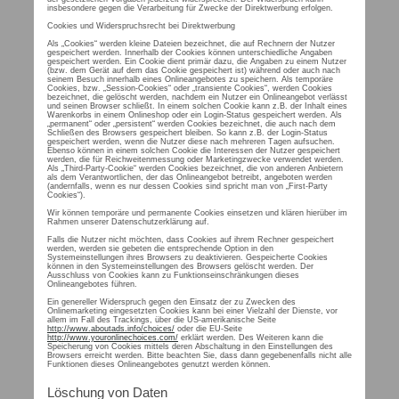
insbesondere gegen die Verarbeitung für Zwecke der Direktwerbung erfolgen.
Cookies und Widerspruchsrecht bei Direktwerbung
Als „Cookies“ werden kleine Dateien bezeichnet, die auf Rechnern der Nutzer
gespeichert werden. Innerhalb der Cookies können unterschiedliche Angaben
gespeichert werden. Ein Cookie dient primär dazu, die Angaben zu einem Nutzer
(bzw. dem Gerät auf dem das Cookie gespeichert ist) während oder auch nach
seinem Besuch innerhalb eines Onlineangebotes zu speichern. Als temporäre
Cookies, bzw. „Session-Cookies“ oder „transiente Cookies“, werden Cookies
bezeichnet, die gelöscht werden, nachdem ein Nutzer ein Onlineangebot verlässt
und seinen Browser schließt. In einem solchen Cookie kann z.B. der Inhalt eines
Warenkorbs in einem Onlineshop oder ein Login-Status gespeichert werden. Als
„permanent“ oder „persistent“ werden Cookies bezeichnet, die auch nach dem
Schließen des Browsers gespeichert bleiben. So kann z.B. der Login-Status
gespeichert werden, wenn die Nutzer diese nach mehreren Tagen aufsuchen.
Ebenso können in einem solchen Cookie die Interessen der Nutzer gespeichert
werden, die für Reichweitenmessung oder Marketingzwecke verwendet werden.
Als „Third-Party-Cookie“ werden Cookies bezeichnet, die von anderen Anbietern
als dem Verantwortlichen, der das Onlineangebot betreibt, angeboten werden
(andernfalls, wenn es nur dessen Cookies sind spricht man von „First-Party
Cookies“).
Wir können temporäre und permanente Cookies einsetzen und klären hierüber im
Rahmen unserer Datenschutzerklärung auf.
Falls die Nutzer nicht möchten, dass Cookies auf ihrem Rechner gespeichert
werden, werden sie gebeten die entsprechende Option in den
Systemeinstellungen ihres Browsers zu deaktivieren. Gespeicherte Cookies
können in den Systemeinstellungen des Browsers gelöscht werden. Der
Ausschluss von Cookies kann zu Funktionseinschränkungen dieses
Onlineangebotes führen.
Ein genereller Widerspruch gegen den Einsatz der zu Zwecken des
Onlinemarketing eingesetzten Cookies kann bei einer Vielzahl der Dienste, vor
allem im Fall des Trackings, über die US-amerikanische Seite
http://www.aboutads.info/choices/
oder die EU-Seite
http://www.youronlinechoices.com/
erklärt werden. Des Weiteren kann die
Speicherung von Cookies mittels deren Abschaltung in den Einstellungen des
Browsers erreicht werden. Bitte beachten Sie, dass dann gegebenenfalls nicht alle
Funktionen dieses Onlineangebotes genutzt werden können.
Löschung von Daten