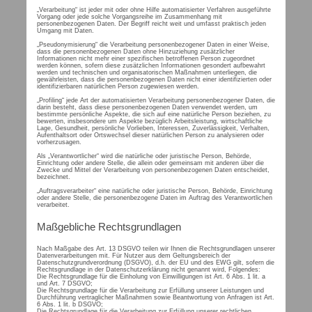
„Verarbeitung“ ist jeder mit oder ohne Hilfe automatisierter Verfahren ausgeführte
Vorgang oder jede solche Vorgangsreihe im Zusammenhang mit
personenbezogenen Daten. Der Begriff reicht weit und umfasst praktisch jeden
Umgang mit Daten.
„Pseudonymisierung“ die Verarbeitung personenbezogener Daten in einer Weise,
dass die personenbezogenen Daten ohne Hinzuziehung zusätzlicher
Informationen nicht mehr einer spezifischen betroffenen Person zugeordnet
werden können, sofern diese zusätzlichen Informationen gesondert aufbewahrt
werden und technischen und organisatorischen Maßnahmen unterliegen, die
gewährleisten, dass die personenbezogenen Daten nicht einer identifizierten oder
identifizierbaren natürlichen Person zugewiesen werden.
„Profiling“ jede Art der automatisierten Verarbeitung personenbezogener Daten, die
darin besteht, dass diese personenbezogenen Daten verwendet werden, um
bestimmte persönliche Aspekte, die sich auf eine natürliche Person beziehen, zu
bewerten, insbesondere um Aspekte bezüglich Arbeitsleistung, wirtschaftliche
Lage, Gesundheit, persönliche Vorlieben, Interessen, Zuverlässigkeit, Verhalten,
Aufenthaltsort oder Ortswechsel dieser natürlichen Person zu analysieren oder
vorherzusagen.
Als „Verantwortlicher“ wird die natürliche oder juristische Person, Behörde,
Einrichtung oder andere Stelle, die allein oder gemeinsam mit anderen über die
Zwecke und Mittel der Verarbeitung von personenbezogenen Daten entscheidet,
bezeichnet.
„Auftragsverarbeiter“ eine natürliche oder juristische Person, Behörde, Einrichtung
oder andere Stelle, die personenbezogene Daten im Auftrag des Verantwortlichen
verarbeitet.
Maßgebliche Rechtsgrundlagen
Nach Maßgabe des Art. 13 DSGVO teilen wir Ihnen die Rechtsgrundlagen unserer
Datenverarbeitungen mit. Für Nutzer aus dem Geltungsbereich der
Datenschutzgrundverordnung (DSGVO), d.h. der EU und des EWG gilt, sofern die
Rechtsgrundlage in der Datenschutzerklärung nicht genannt wird, Folgendes:
Die Rechtsgrundlage für die Einholung von Einwilligungen ist Art. 6 Abs. 1 lit. a
und Art. 7 DSGVO;
Die Rechtsgrundlage für die Verarbeitung zur Erfüllung unserer Leistungen und
Durchführung vertraglicher Maßnahmen sowie Beantwortung von Anfragen ist Art.
6 Abs. 1 lit. b DSGVO;
Die Rechtsgrundlage für die Verarbeitung zur Erfüllung unserer rechtlichen