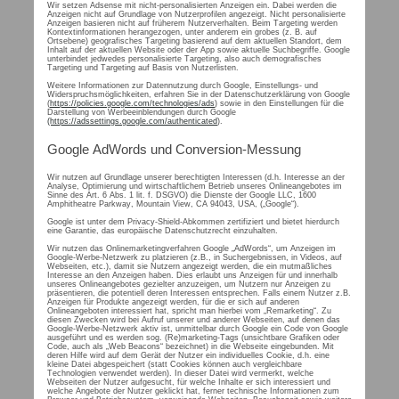
Wir setzen Adsense mit nicht-personalisierten Anzeigen ein. Dabei werden die
Anzeigen nicht auf Grundlage von Nutzerprofilen angezeigt. Nicht personalisierte
Anzeigen basieren nicht auf früherem Nutzerverhalten. Beim Targeting werden
Kontextinformationen herangezogen, unter anderem ein grobes (z. B. auf
Ortsebene) geografisches Targeting basierend auf dem aktuellen Standort, dem
Inhalt auf der aktuellen Website oder der App sowie aktuelle Suchbegriffe. Google
unterbindet jedwedes personalisierte Targeting, also auch demografisches
Targeting und Targeting auf Basis von Nutzerlisten.
Weitere Informationen zur Datennutzung durch Google, Einstellungs- und
Widerspruchsmöglichkeiten, erfahren Sie in der Datenschutzerklärung von Google
(
https://policies.google.com/technologies/ads
) sowie in den Einstellungen für die
Darstellung von Werbeeinblendungen durch Google
(https://adssettings.google.com/authenticated
).
Google AdWords und Conversion-Messung
Wir nutzen auf Grundlage unserer berechtigten Interessen (d.h. Interesse an der
Analyse, Optimierung und wirtschaftlichem Betrieb unseres Onlineangebotes im
Sinne des Art. 6 Abs. 1 lit. f. DSGVO) die Dienste der Google LLC, 1600
Amphitheatre Parkway, Mountain View, CA 94043, USA, („Google“).
Google ist unter dem Privacy-Shield-Abkommen zertifiziert und bietet hierdurch
eine Garantie, das europäische Datenschutzrecht einzuhalten.
Wir nutzen das Onlinemarketingverfahren Google „AdWords“, um Anzeigen im
Google-Werbe-Netzwerk zu platzieren (z.B., in Suchergebnissen, in Videos, auf
Webseiten, etc.), damit sie Nutzern angezeigt werden, die ein mutmaßliches
Interesse an den Anzeigen haben. Dies erlaubt uns Anzeigen für und innerhalb
unseres Onlineangebotes gezielter anzuzeigen, um Nutzern nur Anzeigen zu
präsentieren, die potentiell deren Interessen entsprechen. Falls einem Nutzer z.B.
Anzeigen für Produkte angezeigt werden, für die er sich auf anderen
Onlineangeboten interessiert hat, spricht man hierbei vom „Remarketing“. Zu
diesen Zwecken wird bei Aufruf unserer und anderer Webseiten, auf denen das
Google-Werbe-Netzwerk aktiv ist, unmittelbar durch Google ein Code von Google
ausgeführt und es werden sog. (Re)marketing-Tags (unsichtbare Grafiken oder
Code, auch als „Web Beacons“ bezeichnet) in die Webseite eingebunden. Mit
deren Hilfe wird auf dem Gerät der Nutzer ein individuelles Cookie, d.h. eine
kleine Datei abgespeichert (statt Cookies können auch vergleichbare
Technologien verwendet werden). In dieser Datei wird vermerkt, welche
Webseiten der Nutzer aufgesucht, für welche Inhalte er sich interessiert und
welche Angebote der Nutzer geklickt hat, ferner technische Informationen zum