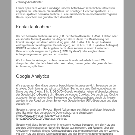
Zahlungsdienstleister.
Ferner speichern wir auf Grundlage unserer betriebswirtschaftlichen Interessen
Angaben zu Lieferanten, Veranstaltern und sonstigen Geschäftspartnern, z.B.
zwecks späterer Kontaktaufnahme. Diese mehrheitlich unternehmensbezogenen
Daten, speichern wir grundsätzlich dauerhaft.
Kontaktaufnahme
Bei der Kontaktaufnahme mit uns (z.B. per Kontaktformular, E-Mail, Telefon oder
via sozialer Medien) werden die Angaben des Nutzers zur Bearbeitung der
Kontaktanfrage und deren Abwicklung gem. Art. 6 Abs. 1 lit. b. (im Rahmen
vertraglicher-/vorvertraglicher Beziehungen), Art. 6 Abs. 1 lit. f. (andere Anfragen)
DSGVO verarbeitet.. Die Angaben der Nutzer können in einem Customer-
Relationship-Management System („CRM System“) oder vergleichbarer
Anfragenorganisation gespeichert werden.
Wir löschen die Anfragen, sofern diese nicht mehr erforderlich sind. Wir
überprüfen die Erforderlichkeit alle zwei Jahre; Ferner gelten die gesetzlichen
Archivierungspflichten.
Google Analytics
Wir setzen auf Grundlage unserer berechtigten Interessen (d.h. Interesse an der
Analyse, Optimierung und wirtschaftlichem Betrieb unseres Onlineangebotes im
Sinne des Art. 6 Abs. 1 lit. f. DSGVO) Google Analytics, einen Webanalysedienst
der Google LLC („Google“) ein. Google verwendet Cookies. Die durch das Cookie
erzeugten Informationen über Benutzung des Onlineangebotes durch die Nutzer
werden in der Regel an einen Server von Google in den USA übertragen und dort
gespeichert.
Google ist unter dem Privacy-Shield-Abkommen zertifiziert und bietet hierdurch
eine Garantie, das europäische Datenschutzrecht einzuhalten
(
https://www.privacyshield.gov/participant?
id=a2zt000000001L5AAI&status=Active
).
Google wird diese Informationen in unserem Auftrag benutzen, um die Nutzung
unseres Onlineangebotes durch die Nutzer auszuwerten, um Reports über die
Aktivitäten innerhalb dieses Onlineangebotes zusammenzustellen und um weitere,
mit der Nutzung dieses Onlineangebotes und der Internetnutzung verbundene