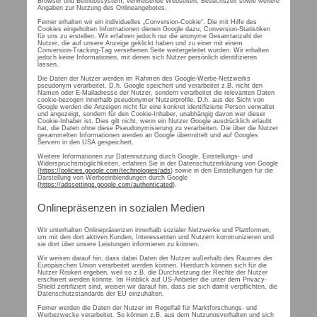
Browser und Betriebssystem, verweisende Webseiten, Besuchszeit sowie weitere
Angaben zur Nutzung des Onlineangebotes.
Ferner erhalten wir ein individuelles „Conversion-Cookie“. Die mit Hilfe des
Cookies eingeholten Informationen dienen Google dazu, Conversion-Statistiken
für uns zu erstellen. Wir erfahren jedoch nur die anonyme Gesamtanzahl der
Nutzer, die auf unsere Anzeige geklickt haben und zu einer mit einem
Conversion-Tracking-Tag versehenen Seite weitergeleitet wurden. Wir erhalten
jedoch keine Informationen, mit denen sich Nutzer persönlich identifizieren
lassen.
Die Daten der Nutzer werden im Rahmen des Google-Werbe-Netzwerks
pseudonym verarbeitet. D.h. Google speichert und verarbeitet z.B. nicht den
Namen oder E-Mailadresse der Nutzer, sondern verarbeitet die relevanten Daten
cookie-bezogen innerhalb pseudonymer Nutzerprofile. D.h. aus der Sicht von
Google werden die Anzeigen nicht für eine konkret identifizierte Person verwaltet
und angezeigt, sondern für den Cookie-Inhaber, unabhängig davon wer dieser
Cookie-Inhaber ist. Dies gilt nicht, wenn ein Nutzer Google ausdrücklich erlaubt
hat, die Daten ohne diese Pseudonymisierung zu verarbeiten. Die über die Nutzer
gesammelten Informationen werden an Google übermittelt und auf Googles
Servern in den USA gespeichert.
Weitere Informationen zur Datennutzung durch Google, Einstellungs- und
Widerspruchsmöglichkeiten, erfahren Sie in der Datenschutzerklärung von Google
(
https://policies.google.com/technologies/ads
) sowie in den Einstellungen für die
Darstellung von Werbeeinblendungen durch Google
(https://adssettings.google.com/authenticated
).
Onlinepräsenzen in sozialen Medien
Wir unterhalten Onlinepräsenzen innerhalb sozialer Netzwerke und Plattformen,
um mit den dort aktiven Kunden, Interessenten und Nutzern kommunizieren und
sie dort über unsere Leistungen informieren zu können.
Wir weisen darauf hin, dass dabei Daten der Nutzer außerhalb des Raumes der
Europäischen Union verarbeitet werden können. Hierdurch können sich für die
Nutzer Risiken ergeben, weil so z.B. die Durchsetzung der Rechte der Nutzer
erschwert werden könnte. Im Hinblick auf US-Anbieter die unter dem Privacy-
Shield zertifiziert sind, weisen wir darauf hin, dass sie sich damit verpflichten, die
Datenschutzstandards der EU einzuhalten.
Ferner werden die Daten der Nutzer im Regelfall für Marktforschungs- und
Werbezwecke verarbeitet. So können z.B. aus dem Nutzungsverhalten und sich