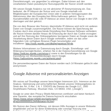
Dienstleistungen, uns gegenüber zu erbringen. Dabei können aus den
verarbeiteten Daten pseudonyme Nutzungsprofile der Nutzer erstellt werden.
Wir setzen Google Analytics nur mit aktivierter IP-Anonymisierung ein. Das
bedeutet, die IP-Adresse der Nutzer wird von Google innerhalb von
Mitgliedstaaten der Europäischen Union oder in anderen Vertragsstaaten des
Abkommens über den Europäischen Wirtschaftsraum gekürzt. Nur in
Ausnahmefällen wird die volle IP-Adresse an einen Server von Google in den USA
übertragen und dort gekürzt.
Die von dem Browser des Nutzers übermittelte IP-Adresse wird nicht mit anderen
Daten von Google zusammengeführt. Die Nutzer können die Speicherung der
Cookies durch eine entsprechende Einstellung ihrer Browser-Software verhindern;
die Nutzer können darüber hinaus die Erfassung der durch das Cookie erzeugten
und auf ihre Nutzung des Onlineangebotes bezogenen Daten an Google sowie die
Verarbeitung dieser Daten durch Google verhindern, indem sie das unter
folgendem Link verfügbare Browser-Plugin herunterladen und
installieren:
http://tools.google.com/dlpage/gaoptout?hl=de
.
Weitere Informationen zur Datennutzung durch Google, Einstellungs- und
Widerspruchsmöglichkeiten, erfahren Sie in der Datenschutzerklärung von Google
(
https://policies.google.com/privacy
) sowie in den Einstellungen für die
Darstellung von Werbeeinblendungen durch Google
(https://adssettings.google.com/authenticated
).
Die personenbezogenen Daten der Nutzer werden nach 14 Monaten gelöscht oder
anonymisiert.
Google Adsense mit personalisierten Anzeigen
Wir nutzen auf Grundlage unserer berechtigten Interessen (d.h. Interesse an der
Analyse, Optimierung und wirtschaftlichem Betrieb unseres Onlineangebotes im
Sinne des Art. 6 Abs. 1 lit. f. DSGVO) die Dienste der Google LLC, 1600
Amphitheatre Parkway, Mountain View, CA 94043, USA, („Google“).
Google ist unter dem Privacy-Shield-Abkommen zertifiziert und bietet hierdurch
eine Garantie, das europäische Datenschutzrecht einzuhalten
(
https://www.privacyshield.gov/participant?
id=a2zt000000001L5AAI&status=Active
).
Wir Nutzen den Dienst AdSense, mit dessen Hilfe Anzeigen in unsere Webseite
eingeblendet und wir für deren Einblendung oder sonstige Nutzung eine