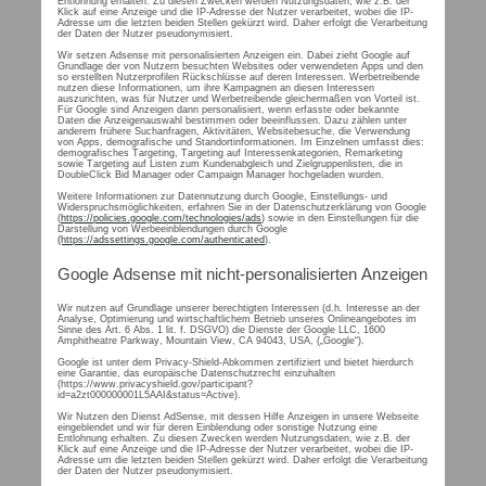
Entlohnung erhalten. Zu diesen Zwecken werden Nutzungsdaten, wie z.B. der
Klick auf eine Anzeige und die IP-Adresse der Nutzer verarbeitet, wobei die IP-
Adresse um die letzten beiden Stellen gekürzt wird. Daher erfolgt die Verarbeitung
der Daten der Nutzer pseudonymisiert.
Wir setzen Adsense mit personalisierten Anzeigen ein. Dabei zieht Google auf
Grundlage der von Nutzern besuchten Websites oder verwendeten Apps und den
so erstellten Nutzerprofilen Rückschlüsse auf deren Interessen. Werbetreibende
nutzen diese Informationen, um ihre Kampagnen an diesen Interessen
auszurichten, was für Nutzer und Werbetreibende gleichermaßen von Vorteil ist.
Für Google sind Anzeigen dann personalisiert, wenn erfasste oder bekannte
Daten die Anzeigenauswahl bestimmen oder beeinflussen. Dazu zählen unter
anderem frühere Suchanfragen, Aktivitäten, Websitebesuche, die Verwendung
von Apps, demografische und Standortinformationen. Im Einzelnen umfasst dies:
demografisches Targeting, Targeting auf Interessenkategorien, Remarketing
sowie Targeting auf Listen zum Kundenabgleich und Zielgruppenlisten, die in
DoubleClick Bid Manager oder Campaign Manager hochgeladen wurden.
Weitere Informationen zur Datennutzung durch Google, Einstellungs- und
Widerspruchsmöglichkeiten, erfahren Sie in der Datenschutzerklärung von Google
(
https://policies.google.com/technologies/ads
) sowie in den Einstellungen für die
Darstellung von Werbeeinblendungen durch Google
(https://adssettings.google.com/authenticated
).
Google Adsense mit nicht-personalisierten Anzeigen
Wir nutzen auf Grundlage unserer berechtigten Interessen (d.h. Interesse an der
Analyse, Optimierung und wirtschaftlichem Betrieb unseres Onlineangebotes im
Sinne des Art. 6 Abs. 1 lit. f. DSGVO) die Dienste der Google LLC, 1600
Amphitheatre Parkway, Mountain View, CA 94043, USA, („Google“).
Google ist unter dem Privacy-Shield-Abkommen zertifiziert und bietet hierdurch
eine Garantie, das europäische Datenschutzrecht einzuhalten
(https://www.privacyshield.gov/participant?
id=a2zt000000001L5AAI&status=Active).
Wir Nutzen den Dienst AdSense, mit dessen Hilfe Anzeigen in unsere Webseite
eingeblendet und wir für deren Einblendung oder sonstige Nutzung eine
Entlohnung erhalten. Zu diesen Zwecken werden Nutzungsdaten, wie z.B. der
Klick auf eine Anzeige und die IP-Adresse der Nutzer verarbeitet, wobei die IP-
Adresse um die letzten beiden Stellen gekürzt wird. Daher erfolgt die Verarbeitung
der Daten der Nutzer pseudonymisiert.