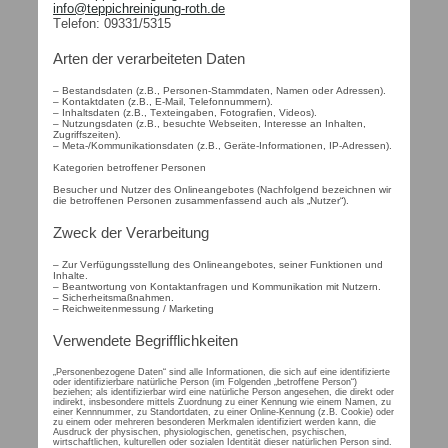
info@teppichreinigung-roth.de
Telefon: 09331/5315
Arten der verarbeiteten Daten
– Bestandsdaten (z.B., Personen-Stammdaten, Namen oder Adressen).
– Kontaktdaten (z.B., E-Mail, Telefonnummern).
– Inhaltsdaten (z.B., Texteingaben, Fotografien, Videos).
– Nutzungsdaten (z.B., besuchte Webseiten, Interesse an Inhalten,
Zugriffszeiten).
– Meta-/Kommunikationsdaten (z.B., Geräte-Informationen, IP-Adressen).
Kategorien betroffener Personen
Besucher und Nutzer des Onlineangebotes (Nachfolgend bezeichnen wir
die betroffenen Personen zusammenfassend auch als „Nutzer“).
Zweck der Verarbeitung
– Zur Verfügungsstellung des Onlineangebotes, seiner Funktionen und
Inhalte.
– Beantwortung von Kontaktanfragen und Kommunikation mit Nutzern.
– Sicherheitsmaßnahmen.
– Reichweitenmessung / Marketing
Verwendete Begrifflichkeiten
„Personenbezogene Daten“ sind alle Informationen, die sich auf eine identifizierte
oder identifizierbare natürliche Person (im Folgenden „betroffene Person“)
beziehen; als identifizierbar wird eine natürliche Person angesehen, die direkt oder
indirekt, insbesondere mittels Zuordnung zu einer Kennung wie einem Namen, zu
einer Kennnummer, zu Standortdaten, zu einer Online-Kennung (z.B. Cookie) oder
zu einem oder mehreren besonderen Merkmalen identifiziert werden kann, die
Ausdruck der physischen, physiologischen, genetischen, psychischen,
wirtschaftlichen, kulturellen oder sozialen Identität dieser natürlichen Person sind.