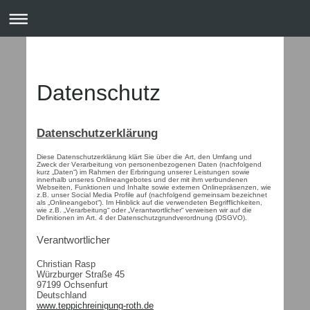
Datenschutz
Datenschutzerklärung
Diese Datenschutzerklärung klärt Sie über die Art, den Umfang und
Zweck der Verarbeitung von personenbezogenen Daten (nachfolgend
kurz „Daten“) im Rahmen der Erbringung unserer Leistungen sowie
innerhalb unseres Onlineangebotes und der mit ihm verbundenen
Webseiten, Funktionen und Inhalte sowie externen Onlinepräsenzen, wie
z.B. unser Social Media Profile auf (nachfolgend gemeinsam bezeichnet
als „Onlineangebot“). Im Hinblick auf die verwendeten Begrifflichkeiten,
wie z.B. „Verarbeitung“ oder „Verantwortlicher“ verweisen wir auf die
Definitionen im Art. 4 der Datenschutzgrundverordnung (DSGVO).
Verantwortlicher
Christian Rasp
Würzburger Straße 45
97199 Ochsenfurt
Deutschland
www.teppichreinigung-roth.de